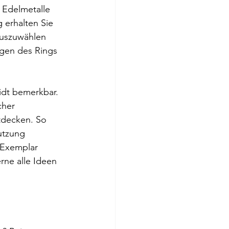
 Edelmetalle 
 erhalten Sie 
 auszuwählen 
ngen des Rings 
idt bemerkbar. 
cher 
tdecken. So 
utzung 
 Exemplar 
rne alle Ideen 