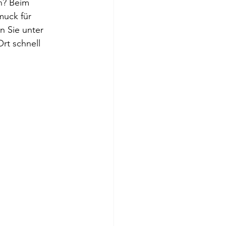
n? Beim 
muck für 
n Sie unter 
rt schnell 