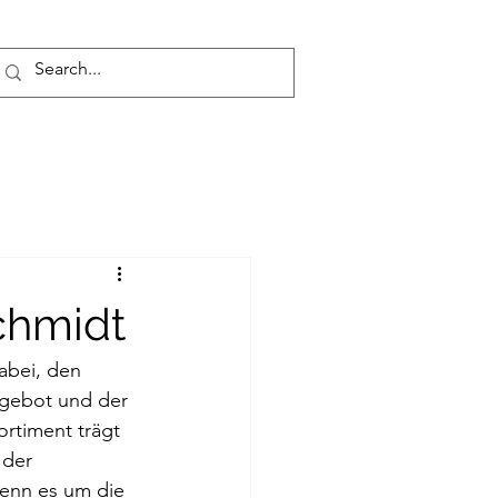
chmidt
dabei, den 
ngebot und der 
ortiment trägt 
 der 
wenn es um die 