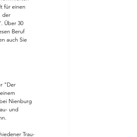
 für einen 
 der 
. Über 30 
esen Beruf 
en auch Sie 
r "Der 
 einem 
 bei Nienburg 
au- und 
nn. 
hiedener Trau- 